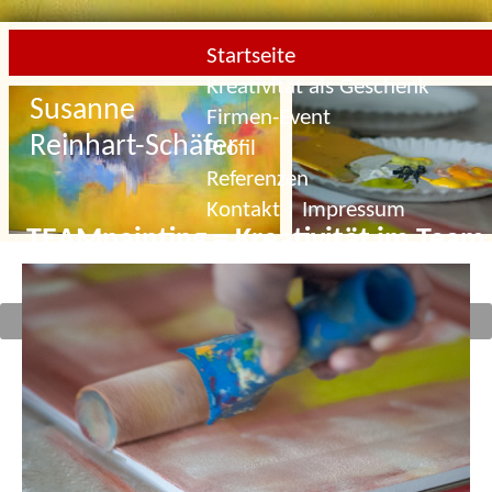
Startseite
Kreativität als Geschenk
Susanne
Firmen-Event
Reinhart-Schäfer
Profil
Referenzen
Kontakt | Impressum
TEAMpainting = Kreativität im Team
Navigation